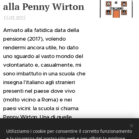
alla Penny Wirton
15.03.2025
Arrivato alla fatidica data della
pensione (2017), volendo
rendermi ancora utile, ho dato
uno sguardo al vasto mondo del
volontariato e, casualmente, mi
sono imbattuto in una scuola che
insegna l'italiano agli stranieri
presenti nel paese dove vivo
(molto vicino a Roma) e nei
paesi vicini:
la scuola si chiama
Penny Wirton.
Una di quelle
casualità...
Utilizziamo i cookie per consentire il corretto funzionamento
e la sicurezza del nostro sito web e per offrirti la migliore