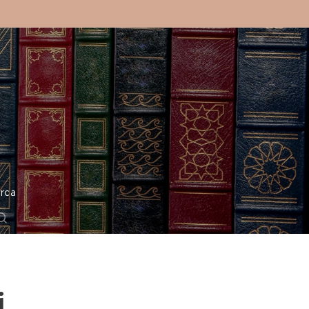
o
rca
i