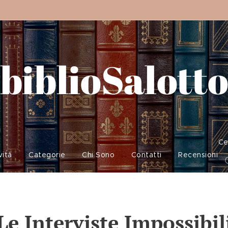
biblioSalott
Ce
vità
Categorie
Chi Sono
Contatti
Recensioni
Le Interviste Impossibil