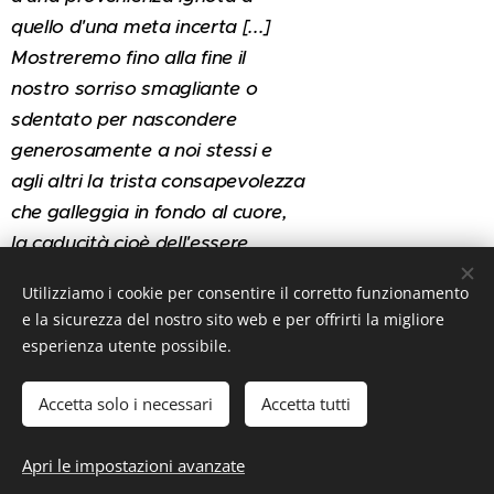
quello d'una meta incerta [...]
Mostreremo fino alla fine il
nostro sorriso smagliante o
sdentato per nascondere
generosamente a noi stessi e
agli altri la trista consapevolezza
che galleggia in fondo al cuore,
la caducità cioè dell'essere
contro la quale...
Utilizziamo i cookie per consentire il corretto funzionamento
e la sicurezza del nostro sito web e per offrirti la migliore
esperienza utente possibile.
Accetta solo i necessari
Accetta tutti
2025
@biblioSalotto
Apri le impostazioni avanzate
Cookies